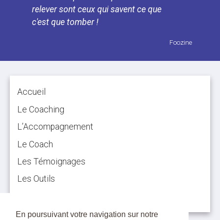
relever sont ceux qui savent ce que
c'est que tomber !
«
Foozine
»
Vous ne vous noyez pas en
tombant dans l'eau, vous vous noyez
en restant dedans
Accueil
«
Anonyme
»
Quand vous voulez
Le Coaching
abandonner, pensez pourquoi vous
L’Accompagnement
avez commencé
Le Coach
«
Inconnu
»
Les Témoignages
Ta vie est le résultat des choix
que tu fais. Si tu n'aimes pas ta vie il
Les Outils
est temps de faire de meilleurs
Contact
choix.
En poursuivant votre navigation sur notre