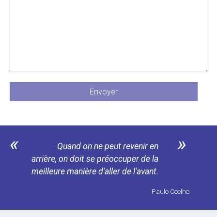
«
»
Quand on ne peut revenir en
arrière, on doit se préoccuper de la
meilleure manière d'aller de l'avant.
«
Paulo Coelho
»
Quand on veut une chose, tout
l'Univers conspire à nous permettre