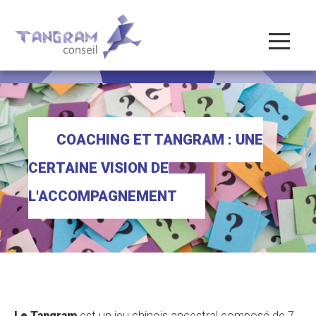
COACHING ET TANGRAM : UNE
CERTAINE VISION DE
L'ACCOMPAGNEMENT
Le Tangram
est un jeu chinois ancestral composé de 7